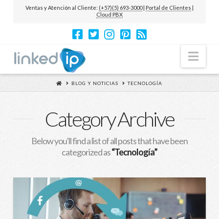
Ventas y Atención al Cliente:
(+57)(5) 693-3000
|
Portal de Clientes
|
Cloud PBX
Nav
BLOG Y NOTICIAS
TECNOLOGÍA
Category Archive
Below you'll find a list of all posts that have been
categorized as
“Tecnología”