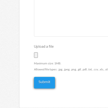
Upload a file
Maximum size: 1MB.
Allowed file types: .jpg, .jpeg, .png, .gif, .pdf, .txt, .csv, .xls, .