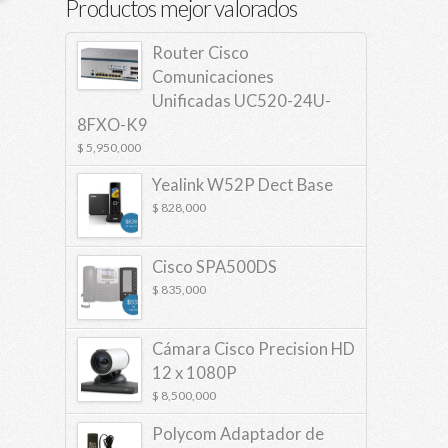
Productos mejor valorados
Router Cisco
Comunicaciones
Unificadas UC520-24U-
8FXO-K9
$
5,950,000
Yealink W52P Dect Base
$
828,000
Cisco SPA500DS
$
835,000
Cámara Cisco Precision HD
12 x 1080P
$
8,500,000
Polycom Adaptador de