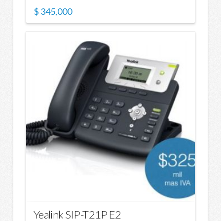
$
345,000
Yealink SIP-T21P E2