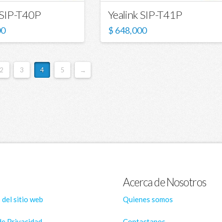
 SIP-T40P
Yealink SIP-T41P
00
$
648,000
2
3
4
5
→
Acerca de Nosotros
 del sitio web
Quienes somos
de Privacidad
Contactanos