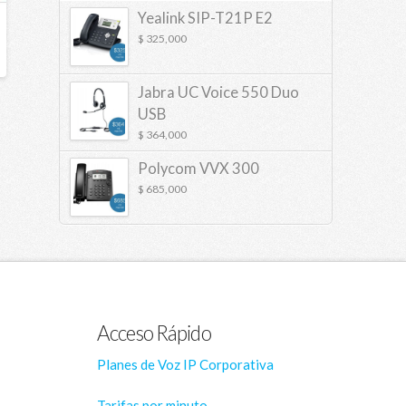
Yealink SIP-T21P E2
$
325,000
Jabra UC Voice 550 Duo
USB
$
364,000
Polycom VVX 300
$
685,000
Acceso Rápido
Planes de Voz IP Corporativa
Tarifas por minuto