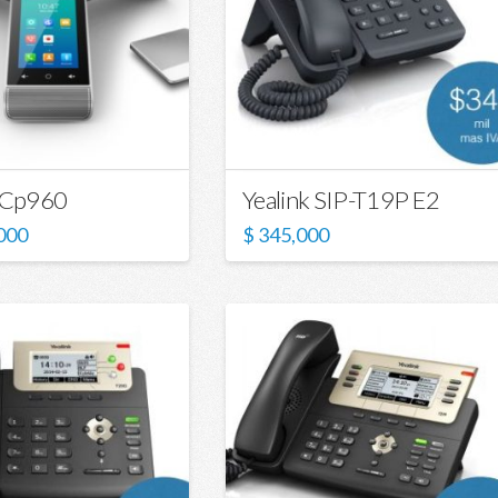
k Cp960
Yealink SIP-T19P E2
000
$
345,000