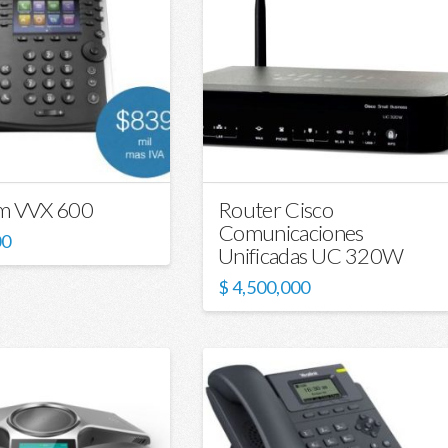
m VVX 600
Router Cisco
Comunicaciones
00
Unificadas UC 320W
$
4,500,000