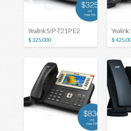
Yealink SIP-T21P E2
Yealink
$
325,000
$
425,0