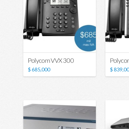
Polycom VVX 300
Polyco
$
685,000
$
839,0