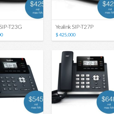
 SIP-T23G
Yealink SIP-T27P
00
$
425,000