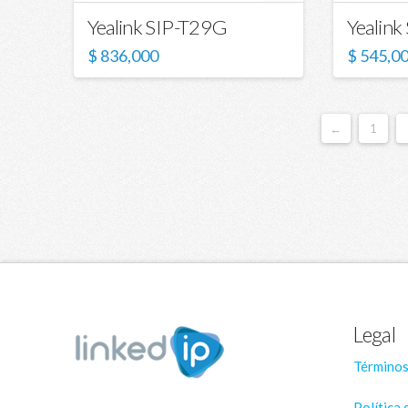
Yealink SIP-T29G
Yealink
$
836,000
$
545,0
←
1
Legal
Términos
Política 