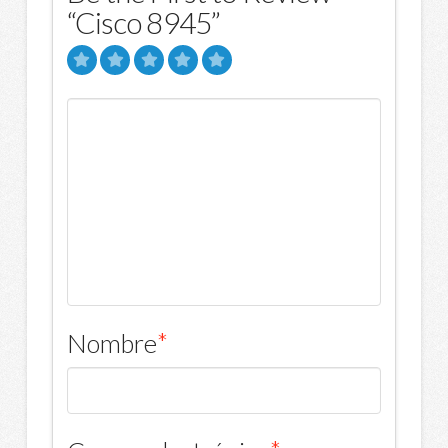
“Cisco 8945”
Nombre
*