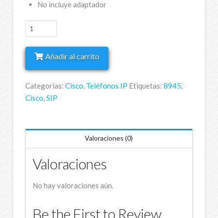
No incluye adaptador
Cisco
8945
cantidad
Añadir al carrito
Categorías:
Cisco
,
Teléfonos IP
Etiquetas:
8945
,
Cisco
,
SIP
Valoraciones (0)
Valoraciones
No hay valoraciones aún.
Be the First to Review