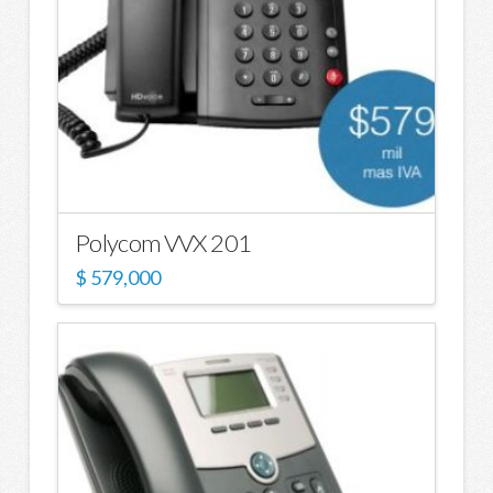
Polycom VVX 201
$
579,000