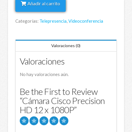
Añadir al carrito
HD
12
Categorías:
Telepresencia
,
Videoconferencia
x
1080P
cantidad
Valoraciones (0)
Valoraciones
No hay valoraciones aún.
Be the First to Review
“Cámara Cisco Precision
HD 12 x 1080P”